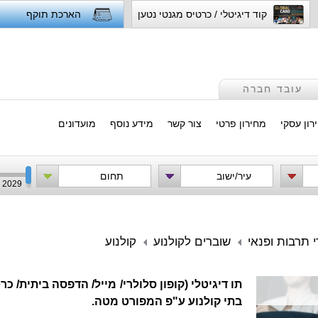
קוד דיגיטלי / כרטיס מגנטי נטען
הארכת תוקף
עובד חברה
רון עסקי
מחירון פרטי
צור קשר
מידע נוסף
מועדונים
עיר/ישוב
תחום
2029
י תרבות ופנאי
שוברים לקולנוע
קולנוע
תו דיגיטלי (קופון סלולרי/ מייל/ הדפסה ביתית/ 
בתי קולנוע ע"פ המפורט מטה.