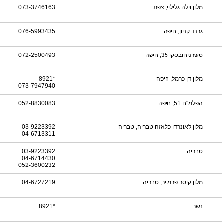
מלון וילה גליליי, צפת
073-3746163
גרנד קניון, חיפה
076-5993435
טשרניחובסקי 35, חיפה
072-2500493
מלון דן כרמל, חיפה
*8921
073-7947940
הפלמ"ח 51, חיפה
052-8830083
מלון לאונרדו פלאזה טבריה, טבריה
03-9223392
04-6713311
טבריה
03-9223392
04-6714430
052-3600232
מלון קיסר פרמייר, טבריה
04-6727219
נשר
*8921