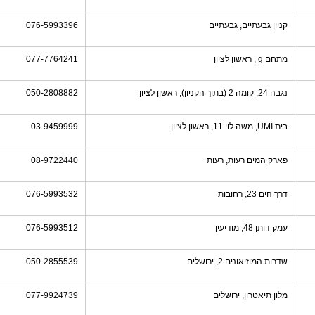
קניון גבעתיים, גבעתיים
076-5993396
מתחם g , ראשון לציון
077-7764241
נגבה 24, קומה 2 (בתוך הקניון), ראשון לציון
050-2808882
בית UMI, משה לוי 11, ראשון לציון
03-9459999
פארק המים רעות, רעות
08-9722440
דרך הים 23, רחובות
076-5993532
עמק דותן 48, מודיעין
076-5993512
שדרות המוזיאונים 2, ירושלים
050-2855539
מלון תיאטרון, ירושלים
077-9924739