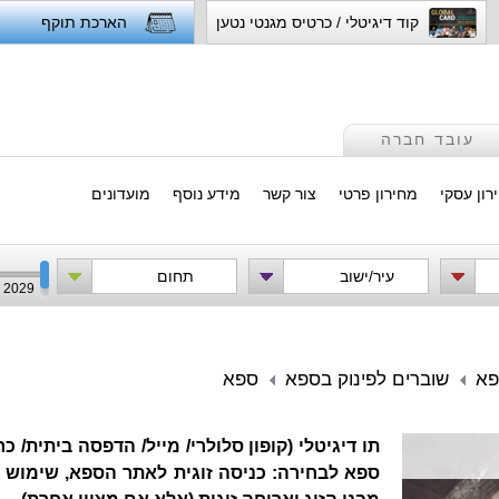
קוד דיגיטלי / כרטיס מגנטי נטען
הארכת תוקף
עובד חברה
רון עסקי
מחירון פרטי
צור קשר
מידע נוסף
מועדונים
עיר/ישוב
תחום
2029
פא
שוברים לפינוק בספא
ספא
תו דיגיטלי (קופון סלולרי/ מייל/ הדפסה ביתית/ כ