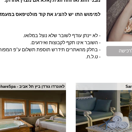
מבני הזוג וארוחה זוגית (אלא אם מצוין אחרת).
למימוש התו יש להציג את קוד מולטיפאס במעמד
- לא יינתן עודף לשובר שלא נוצל במלואו.
- השובר אינו תקף לקבוצות ואירועים.
- בחלק מהאתרים תידרש תוספת תשלום ע"פ המפור
רכישה
- ט.ל.ח.
Sar
לאונרדו גורדן ביץ תל אביב - ShareSpa