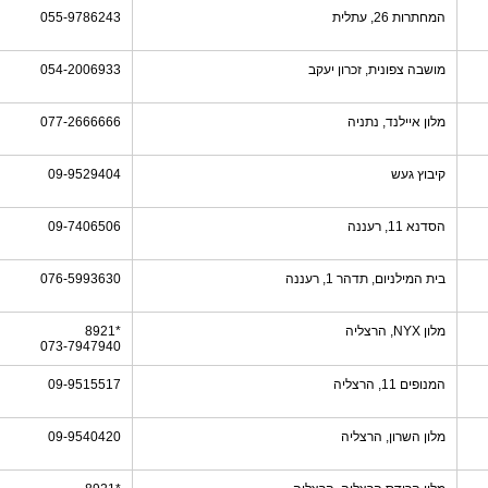
המחתרות 26, עתלית
055-9786243
מושבה צפונית, זכרון יעקב
054-2006933
מלון איילנד, נתניה
077-2666666
קיבוץ געש
09-9529404
הסדנא 11, רעננה
09-7406506
בית המילניום, תדהר 1, רעננה
076-5993630‎
מלון NYX, הרצליה
*8921
073-7947940
המנופים 11, הרצליה
09-9515517
מלון השרון, הרצליה
09-9540420