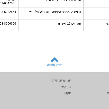
הברזל 4, רמת החייל, תל אביב
*5692
03-6447031
קויפמן 2, מתחם התחנה, נווה צדק, תל אביב
03-5222664
שר
האורגים 11, אשדוד
08-8606606
המוצרים שלנו
צור קשר
ם
תקנון