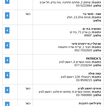
כתובת:
קויפמן 2, מתחם התחנה, נווה צדק, תל אביב
טלפון:
03-5222664
אצה - סושי בר
כשר
כתובת:
פנחס אילון 13, חולון
טלפון:
הסושיה בת ים
כתובת:
בן גוריון 71, בת ים
טלפון:
*9969
שניצליין איירפורט סיטי
כתובת:
תבור 1, קריית שדה התעופה
טלפון:
052-7032920
PATRICK'S
כתובת:
מאה ועשרים 4, ראשון לציון
טלפון:
077-2316244
קפה פולה
כתובת:
רוטשילד 126, ראשון לציון
טלפון:
03-9508215
אווזים ראשון לציון
כשר
כתובת:
המאה עשרים 4, מתחם יס פלנט, ראשון לציון
טלפון:
03-7660880
סיציליאנו רחובות
כשר