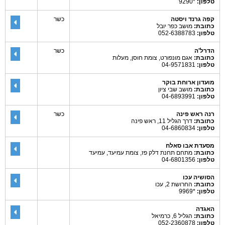
טלפון:
*9290
קפה גרנד ויסטה
כשר
כתובת:
מושב כפר יובל
טלפון:
052-6388783
הדרל'ה
כשר
כתובת:
אגם מונפורט, צומת חוסן, מעלות
טלפון:
04-9571831
מועדון ארוחת בוקר
כתובת:
מושב שבי ציון
טלפון:
04-6893991
רנה ראש פינה
כשר
כתובת:
דרך הגליל 11, ראש פינה
טלפון:
04-6860834
מסעדת אבו סאלח
כתובת:
מתחם תחנת דלק פז, צומת עמיעד, עמיעד
טלפון:
04-6801356
הסושיה עכו
כתובת:
החרושת 2, עכו
טלפון:
*9969
האגדה
כתובת:
הגליל 6, כרמיאל
טלפון:
052-2360878