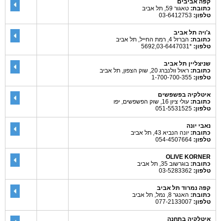
קפה אביבים
כתובת:
טאגור 59, תל אביב
טלפון:
03-6412753
ג'ויה תל אביב
כתובת:
הברזל 4, רמת החייל, תל אביב
טלפון:
*5692,03-6447031
שניצליין תל אביב
כתובת:
ראול וולנברג 20, שוק הצפון, תל אביב
טלפון:
1-700-700-355
איטלקיה בפשפשים
כתובת:
עולי ציון 16, שוק הפשפשים, יפו
טלפון:
051-5531525
נאבי יונה
כתובת:
יונה הנביא 43, תל אביב
טלפון:
054-4507664
OLIVE KORNER
כתובת:
בוגרשוב 35, תל אביב
טלפון:
03-5283362
קפה נמרוד תל אביב
כתובת:
האנגר 8, נמל, תל אביב
טלפון:
077-2133007
איטלקיה בתחנה