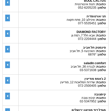
BOOL CACTUS
כתובת:
חנות אינטרנטית
טלפון:
052-6205235
חני אורטופדיה
כתובת:
איכילוב 10, פתח תקווה
טלפון:
077-5535451
DIAMOND FACTORY
כתובת:
אבא הלל 7, רמת גן
טלפון:
072-2204444
סינמטק תל אביב
כתובת:
הארבעה 5, תל אביב
טלפון:
*6876
saladin comfort
כתובת:
לבנדה 36, תל אביב
טלפון:
03-5371638
2 ג'אמפ מודיעין
כתובת:
שדרות המלאכות 12, מודיעין
טלפון:
072-2500405
קיפצובה
כתובת:
קיבוץ צובה
טלפון:
02-5347952
מגדל דוד מוזיאון ירושלים