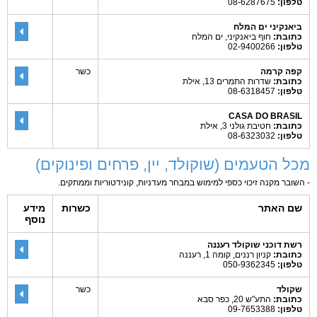
טלפון:
08-6287675
ביאנקיני ים המלח
כתובת:
חוף ביאנקיני, ים המלח
טלפון:
02-9400266
קפה קרמה
כשר
כתובת:
שדרות התמרים 13, אילת
טלפון:
08-6318457
CASA DO BRASIL
כתובת:
חטיבת גולני 3, אילת
טלפון:
08-6323032
מכל הטעמים (שוקולד, יין, פרחים ופינוקים)
- השובר מקנה זיכוי כספי למימוש במבחר מעדניות, קונידטוריות וממתקים.
שם האתר
כשרות
מידע
נוסף
רשת דוכני שוקולד רעננה
כתובת:
קניון רננים, קומה 1, רעננה
טלפון:
050-9362345
שקולד
כשר
כתובת:
התע"ש 20, כפר סבא
טלפון:
09-7653388