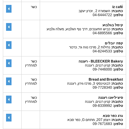
iz café
כשר
כתובת:
השמורה 2 , זכרון יעקב
טלפון:
04-6444722
קימל בגלבוע
כתובת:
כביש התענכים, דרך נוף הגלבוע, מעלה גלבוע
טלפון:
04-6895566
קפה יובלים
כתובת:
נחילות 2, מרכז נווה גד, כרכור
טלפון:
04-8244533
BLEECKER Bakery - רעננה
כשר
כתובת:
קניון רננים, רעננה
למהדרין
טלפון:
09-7446000
Bread and Breakfast
כשר
כתובת:
ז'בוטינסקי 3, מרכז גירון, רעננה
למהדרין
טלפון:
09-7728340
סיציליאנו רעננה
כשר
כתובת:
קניון רננים, רעננה
למהדרין
טלפון:
09-8339992
גרג כפר סבא
כתובת:
ויצמן 207, מתחם G, כפר סבא
טלפון:
09-7671683