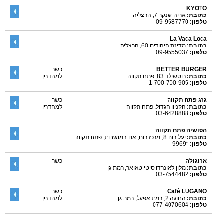
KYOTO
כתובת:
אריה שנקר 7, הרצליה
טלפון:
09-9587770
La Vaca Loca
כתובת:
מדינת היהודים 60, הרצליה
טלפון:
09-9555037
BETTER BURGER
כשר
כתובת:
רוטשילד 83, פתח תקווה
למהדרין
טלפון:
1-700-700-905
גרג פתח תקווה
כשר
כתובת:
הקניון הגדול, פתח תקווה
למהדרין
טלפון:
03-6428888
הסושיה פתח תקווה
כתובת:
יעל רום 8, מרכז רום, אם המושבות, פתח תקווה
טלפון:
*9969
ארוגולה
כשר
כתובת:
מלון לאונרדו סיטי טאואר, רמת גן
טלפון:
03-7544482
Café LUGANO
כשר
כתובת:
החוגה 2, רמת אפעל, רמת גן
למהדרין
טלפון:
077-4070604