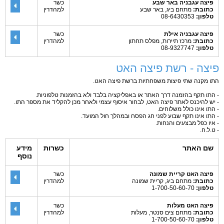
פיצה עגבניה באר שבע
כשר
כתובת:
מתחם ביג, באר שבע
למהדרין
טלפון:
08-6430353
פיצה עגבניה אילת
כשר
כתובת:
מרכז תיירות, מפלס תחתון
למהדרין
טלפון:
08-9327747
פיצה - רשת פיצה האט
התו מקנה שתי פיצות משפחתיות ברשת פיצה האט.
- התו תקף בהזמנה דרך האתר או באפליקציה בלבד ולא בהזמנות טלפוניות.
- יש להיכנס לאתר פיצה האט, לבחור איסוף עצמי ולאחר מכן להקליד את מספר התו.
- התו אינו כולל משלוחים.
- התו אינו תקף שבוע לפני חג הפסח ובמהלך חול המועד.
- איו כפל מבצעים והנחות.
- ט.ל.ח.
שם האתר
כשרות
מידע
נוסף
פיצה האט קריית שמונה
כשר
כתובת:
מתחם ביג, קריית שמונה
למהדרין
טלפון:
1-700-50-60-70
פיצה האט מעלות
כשר
כתובת:
מתחם צים סנטר, מעלות
למהדרין
טלפון:
1-700-50-60-70