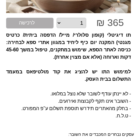
365 ₪
לרכישה
תו דיגיטלי (קופון סלולרי/ מייל/ הדפסה ביתית/ כרטיס
מגנטי) המקנה יום כיף ליחיד במגוון אתרי ספא לבחירה:
כניסה לאתר הספא, שימוש במתקנים, טיפול במשך 45-60
דקות וארוחה (אלא אם מצוין אחרת).
למימוש התו יש להציג את קוד מולטיפאס במעמד
התשלום בבית העסק.
- לא יינתן עודף לשובר שלא נוצל במלואו.
- השובר אינו תקף לקבוצות ואירועים.
- בחלק מהאתרים תידרש תוספת תשלום ע"פ המפורט.
- ט.ל.ח.
עסקים נבחרים המכבדים את השובר: