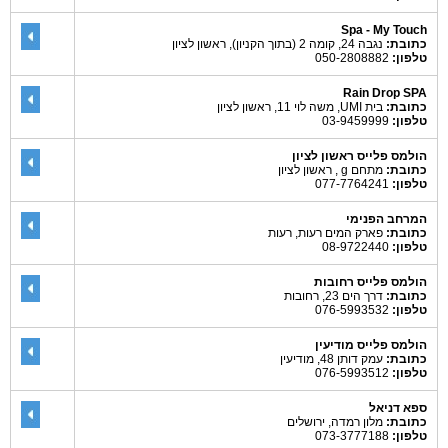
Spa - My Touch
כתובת:
נגבה 24, קומה 2 (בתוך הקניון), ראשון לציון
טלפון:
050-2808882
Rain Drop SPA
כתובת:
בית UMI, משה לוי 11, ראשון לציון
טלפון:
03-9459999
הולמס פלייס ראשון לציון
כתובת:
מתחם g , ראשון לציון
טלפון:
077-7764241
המרחב הפנימי
כתובת:
פארק המים רעות, רעות
טלפון:
08-9722440
הולמס פלייס רחובות
כתובת:
דרך הים 23, רחובות
טלפון:
076-5993532
הולמס פלייס מודיעין
כתובת:
עמק דותן 48, מודיעין
טלפון:
076-5993512
ספא דניאל
כתובת:
מלון רמדה, ירושלים
טלפון:
073-3777188