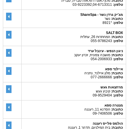
כתובת:
מלון לאונרדו פלאזה טבריה, טבריה
טלפון:
03-9223392,04-6713311
מג'יק גרדן נשר - ShareSpa
כתובת:
נשר
טלפון:
*8921
SALT BOX
כתובת:
המחתרות 26, עתלית
טלפון:
055-9786243
ניגון הנפש - עינבל ערד
כתובת:
מושבה צפונית, זכרון יעקב
טלפון:
054-2006933
איילנד ספא
כתובת:
מלון איילנד, נתניה
טלפון:
077-2666666
מרחצאות געש
כתובת:
קיבוץ געש
טלפון:
09-9529404
מנטרה ספא
כתובת:
הסדנא 11, רעננה
טלפון:
09-7406506
הולמס פלייס רעננה
כתובת:
בית המילניום, תדהר 1, רעננה