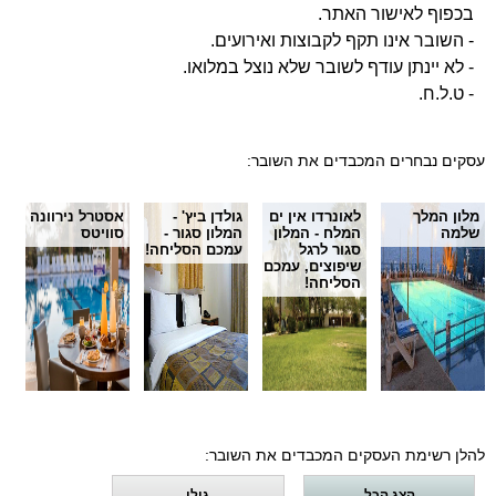
בכפוף לאישור האתר.
- השובר אינו תקף לקבוצות ואירועים.
- לא יינתן עודף לשובר שלא נוצל במלואו.
- ט.ל.ח.
עסקים נבחרים המכבדים את השובר:
מלון המלך
לאונרדו אין ים
גולדן ביץ' -
אסטרל נירוונה
שלמה
המלח - המלון
המלון סגור -
סוויטס
סגור לרגל
עמכם הסליחה!
שיפוצים, עמכם
הסליחה!
להלן רשימת העסקים המכבדים את השובר:
הצג הכל
גולן