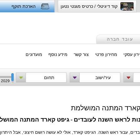
קוד דיגיטלי / כרטיס מגנטי נטען
הארכת תוקף
עובד חברה
רון עסקי
מחירון פרטי
צור קשר
מידע נוסף
מועדונים
עיר/ישוב
תחום
2029
 קארד המתנה המושלמת
ות לראש השנה לעובדים
גיפט קארד המתנה המושל
-
ים, עבור ראש השנה. הגיפט קארד, אולי לא עושה רושם חיצוני, אבל היתרון