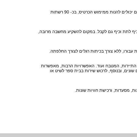
הגיפט קארד הוא כרטיס נטען חד פעמי, קל ונוח לשימוש. המעסיק יכול להטעין אותו לבחירתו, בסכום של בין 100 ל- 1000 ש‘‘ח. העובדים יכולים להנות ממימוש הכרטיס, בכ- 90 רשתות
יף לתת וכיף גם לקבל. במקום להשקיע מחשבה מרובה,
עבורו, ללא צורך בכיתות רגלים לצורך החלפתה.
, התיירות, המטבח ועוד. האפשרויות הרבות, מאפשרות
שונים, ובנוסף, לרכוש שירות בבית ספר לשיט או
ת, מסעדות, ורכישת חוויות שונות.