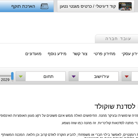
קוד דיגיטלי / כרטיס מגנטי נטען
הארכת תוקף
עובד חברה
רון עסקי
מחירון פרטי
צור קשר
מידע נוסף
מועדונים
עיר/ישוב
תחום
2029
 לסדנת שוקולד
ושית ובעיקר מהנה. החיפושים האלה ממש אינם פשוטים על רקע מגוון האופציות האינסופי הקי
רי מתנה
לסדנאות קולינריות. זה מהנה כמו שזה נשמע.
יות רומנטיים, לאפשר בילוי חברי או משפחתי, להביע הוקרה לאדם קרוב וכן הלאה. המכנה המשו