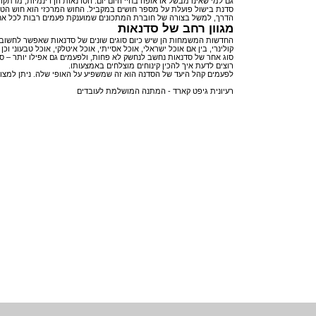
גם למי שאינו מבשל או אופה בחיי היום יום. הסדנאות הן דינמיות, מרתק
סדנת בישול פועלת על מספר חושים במקביל. החוש המרכזי הוא חוש הט
הדרך, למשל בצורה של חוברת המתכונים שמוענקת פעמים רבות לכל 
מגוון רחב של סדנאות
החדשות המשמחות הן שיש כיום סוגים שונים של סדנאות שאפשר לחשוב על
קולינרי, בין אם אוכל ישראלי, אוכל אסייתי, אוכל איטלקי, אוכל טבעוני
סוג אחר של סדנאות נחשב לנחשק לא פחות, ולפעמים גם אפילו יותר – סד
רוצים לדעת איך להכין קינוחים מוצלחים באמצעותו.
לפעמים קהל היעד של הסדנה הוא זה שמשפיע על האופי שלה. ניתן למצוא 
רעיונית
גיפט קארד
- המתנה המושלמת לעובדים