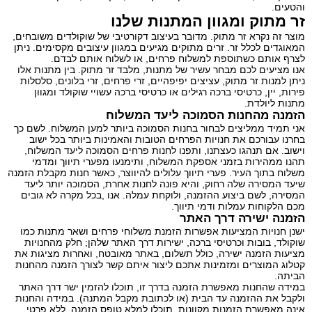
והטעים.
זר מתוק ומגוון המתנות שלנו
מוצר זה נקרא זר מתוק. מדובר בעיצוב דקורטיבי של שוקולדים משובחים,
המאוגדים לכלל זר. זרים מתוקים מגיעים במגוון עיצובים מקסימים. ניתן
לצרף אותם כשתוספת למשלוח פרחים, או לשלוח אותם לבדם.
אנו מציעים לכם מבחר עשיר של מתנות, מלבד זר מתוק. בין מתנות אלו
ניתן למנות זר מתוק, עציצים יפיפהיים, זרי פרחים, זרי בלונים, סלסלות
פירות, יין, כרטיסי ברכה רגילים או כרטיסי ברכה עשויי שוקולד ומגוון
מתנות ליולדת.
הזמנה מהחנות הסמוכה ליעד המשלוח
אני תמיד ממליצים לבחור בחנות הסמוכה ביותר למען המשלוח. לשם כך
בחרנו עבורכם את חנויות הפרחים הטובות והאמינות ביותר בכל ישוב
וישוב. אם תנהגו כעצתנו, ותפנו לחנות פרחים הסמוכה ליעד המשלוח,
תהנו ממהירות בזמני אספקת המשלוח, ותימנעו מפערי תיווך ומדמי
משלוח בתוך העיר. פערי תיווך עלולים להיווצר, כאשר חנות מקבלת הזמנה
שיעד המסירה שלה רחוק, והיא פונה לחנות אחרת, הסמוכה יותר ליעד
המסירה, לשם ביצוע ההזמנה, ולוקחת עמלה. אנו ,בכל מקרה לא גובים
מכם הלקוחות עמלות ודמי תיווך.
הזמנה ישירה דרך האתר
ישנן חנויות המציעות אפשרות
הזמנת משלוחי פרחים
ושאר מתנות כמו
שוקולד, בובות וכרטיסי ברכה, ישירות דרך האתר שלהן; חלק מהחנויות
מציעות הזמנה ישירה, כולל תשלום, באתר מאובטח, ואחרות מציגות את
קטלוג המוצרים ומזמינות אתכם ליצור איתם קשר לצורך הזמנה מהחנות
הביתה.
במידה שהחנות מאפשרת הזמנה בדרך זו, תוכלו להזמין ישר דרך האתר
ולקבל את ההזמנה עד הבית (או לכתובת מקבל המתנה). במידה והחנות
אינה מאפשרת הזמנות מקוונות, תוכלו למלא טופס הזמנה, ללא פרטי