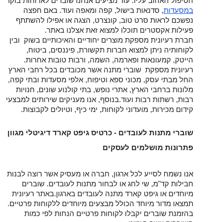
הטיפול האהוב עליו. עוד מציעים אנחנו שוברים לארוחות בוקר 
במסעדות
, סדנאות בישול, קפה ומאפה ועוד. 
באם חפצה 
נפשכם לראות סרט טוב, קונצרט, הצגה או אפילו להשתתף 
פעילות אקסטרים תוכלו למצוא זאת אצלנו באתר.
חברת רעיונית מספקת מוצרים יחודיים והאיכותיים בשוק  ובין 
לקוחותיה ניתן למצוא חברות תקשורת, פיננסים, ביטוח, 
הייטק, קמעונאות ופארמה, השמה, ורבות טובות אחרות.
רעיונית מספקת  שוברי מתנה אשר מכובדים בכל רחבי הארץ 
החל מבתי עסק, מכוני ספא וטיפוח, אלפי מסעדות ובתי קפה, 
מלונות ברחבי הארץ, אתרי נופש, בתי קולנוע שונים, חנויות 
רבות, רשתות רבות ועוד.בנוסף, אנו מעניקים שירותים למבצעי 
קידום מכירות, מועדוני לקוחות, ימי כיף, וטיולים לקבוצות.
שוברי מתנות לעובדים - כרטיס גיפט קארד דיגיטלי מגוון 
פתרונות מושלמים לעסקים
אנו נשמח לסייע לכל ארגון, חברה או מעסיק אשר רוצה לבנות 
חבילות קד"מ, שי לחג או לבחור מתנות לעובדים. שוברים 
מיוחדים או גיפט קארד מתנה לעובדים בארגון.
באתר רעיונית 
תמצאו מדור מיוחד הכולל מבצעים מיוחדים ללקוחות פרטיים.
בהזמנת שוברים יקבלו לקוחות פרטיים הנחות לפי כמות 