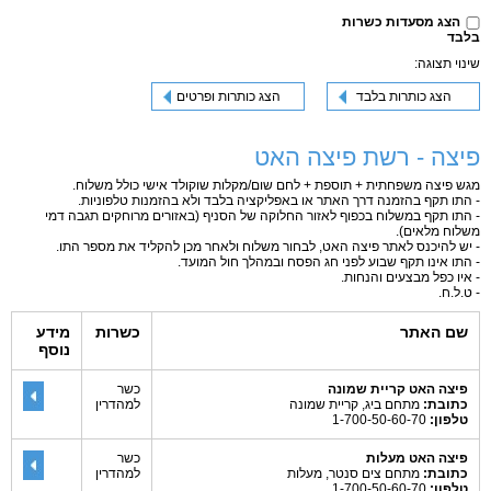
הצג מסעדות כשרות
בלבד
שינוי תצוגה:
הצג כותרות בלבד
הצג כותרות ופרטים
פיצה - רשת פיצה האט
מגש פיצה משפחתית + תוספת + לחם שום/מקלות שוקולד אישי כולל משלוח.
- התו תקף בהזמנה דרך האתר או באפליקציה בלבד ולא בהזמנות טלפוניות.
- התו תקף במשלוח בכפוף לאזור החלוקה של הסניף (באזורים מרוחקים תגבה דמי
משלוח מלאים).
- יש להיכנס לאתר פיצה האט, לבחור משלוח ולאחר מכן להקליד את מספר התו.
- התו אינו תקף שבוע לפני חג הפסח ובמהלך חול המועד.
- איו כפל מבצעים והנחות.
- ט.ל.ח.
שם האתר
כשרות
מידע
נוסף
פיצה האט קריית שמונה
כשר
כתובת:
מתחם ביג, קריית שמונה
למהדרין
טלפון:
1-700-50-60-70
פיצה האט מעלות
כשר
כתובת:
מתחם צים סנטר, מעלות
למהדרין
טלפון:
1-700-50-60-70