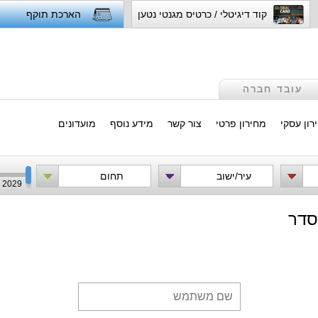
קוד דיגיטלי / כרטיס מגנטי נטען
הארכת תוקף
עובד חברה
רון עסקי
מחירון פרטי
צור קשר
מידע נוסף
מועדונים
עיר/ישוב
תחום
2029
סדר