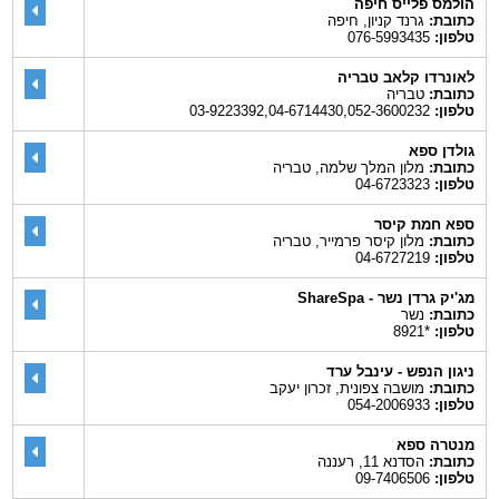
הולמס פלייס חיפה
כתובת:
גרנד קניון, חיפה
טלפון:
076-5993435
לאונרדו קלאב טבריה
כתובת:
טבריה
טלפון:
03-9223392,04-6714430,052-3600232
גולדן ספא
כתובת:
מלון המלך שלמה, טבריה
טלפון:
04-6723323
ספא חמת קיסר
כתובת:
מלון קיסר פרמייר, טבריה
טלפון:
04-6727219
מג'יק גרדן נשר - ShareSpa
כתובת:
נשר
טלפון:
*8921
ניגון הנפש - עינבל ערד
כתובת:
מושבה צפונית, זכרון יעקב
טלפון:
054-2006933
מנטרה ספא
כתובת:
הסדנא 11, רעננה
טלפון:
09-7406506