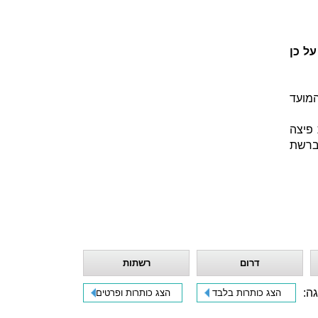
ל כן
המועד
פיצה
 ברשת McDonald's, ברשת legenda, ברשת jetlek, ברשת
דרום
רשתות
גה:
הצג כותרות בלבד
הצג כותרות ופרטים