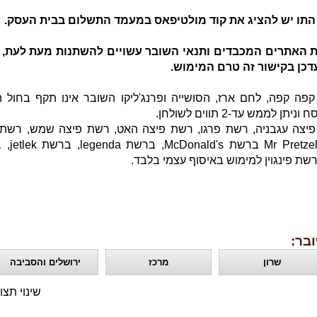
התו יש להציג את קוד מולטיפאס במעמד התשלום בבית העסק.
ת האתרים המכבדים ותנאי השובר עשויים להשתנות מעת לעת, ע
כן בקישור זה טרם המימוש.
פה קפה, לחם ארז, הסושייה ופרנג'ליקו השובר אינו תקף בחול 
יתן לממש עד-2 תווים לשולחן.
יצה עגבניה, רשת פרגו, רשת פיצה האט, רשת פיצה שמש, רשת 
סטורי, Mr Pretzels
שת פינגוין למימוש באיסוף עצמי בלבד.
בר:
שרון
מרכז
ירושלים והסביבה
שינוי תצו