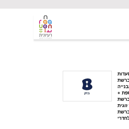
עדות
ברשת
 פיצה עגבנייה
פת +
מגש ברשת
ת המבורגר זוגית
יטר גלידה ברשת
לחדרי