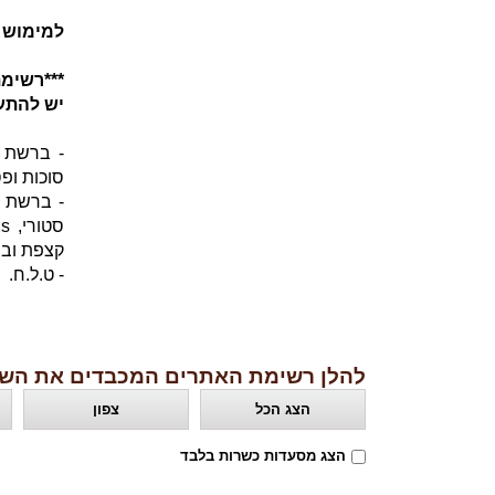
למימוש 
***רשימ
יש להתעד
- ברשת ק
סוכות ופסח ונ
- ברשת פ
קצפת ובר
- ט.ל.ח.
להלן רשימת האתרים המכבדים את השו
הצג הכל
צפון
הצג מסעדות כשרות בלבד