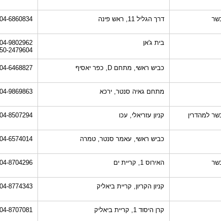
שר
דרך הגליל 11, ראש פינה
04-6860834
בית ג'אן
04-9802962
50-2479604
כביש ראשי, מתחם D, כפר יאסיף
04-6468827
מתחם גאיה סנטר, ירכא
04-9869863
שר למהדרין
קניון עזריאלי, עכו
04-8507294
כביש ראשי, עאמר סנטר, טמרה
04-6574014
שר
האירוס 1, קריית ים
04-8704296
קניון הקריון, קריית ביאליק
04-8774343
קרן היסוד 1, קריית ביאליק
04-8707081