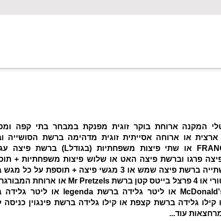
טלי המקנה ארוחת בוקר זוגית מפנקת במבחר בתי קפה ומס
ארצית או ארוחה אסייתית זוגית מדהימה ברשת הסושייה ו
FRANGELICO או שתי פיצות משפחתיות (בגודלL) ברשת
יצה פרגו וברשת פיצה האט או שלוש פיצות משפחתיות + תוס
בקבוק שתייה ברשת פיצה שמש או 3 מגשי פיצה + תוספת על כל 
פיצה סטורי או 4 פרצל בייטס קטן ברשת Mr Pretzels או ארוח
ברשת McDonald's או ליטר גלידה ברשת legenda או ל
jet או קילו גלידה ברשת קצפת או קילו גלידה ברשת פינגוין כניסה 
רחצאות עוד...