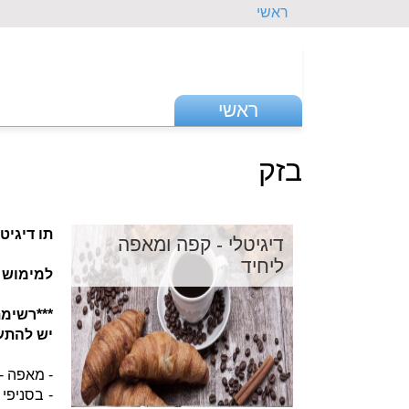
ראשי
ראשי
בזק
תו דיגי
דיגיטלי - קפה ומאפה
ליחיד
למימוש 
***רשימ
יש להתעד
- מאפה - 