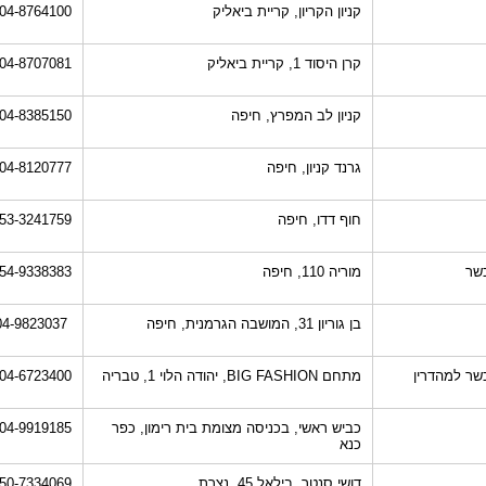
קניון הקריון, קריית ביאליק
04-8764100
קרן היסוד 1, קריית ביאליק
04-8707081
קניון לב המפרץ, חיפה
04-8385150
גרנד קניון, חיפה
04-8120777
חוף דדו, חיפה
53-3241759
שר
מוריה 110, חיפה
54-9338383
בן גוריון 31, המושבה הגרמנית, חיפה
04-9823037
שר למהדרין
מתחם BIG FASHION, יהודה הלוי 1, טבריה
04-6723400
כביש ראשי, בכניסה מצומת בית רימון, כפר
04-9919185
כנא
דושי סנטר, בילאל 45, נצרת
50-7334069