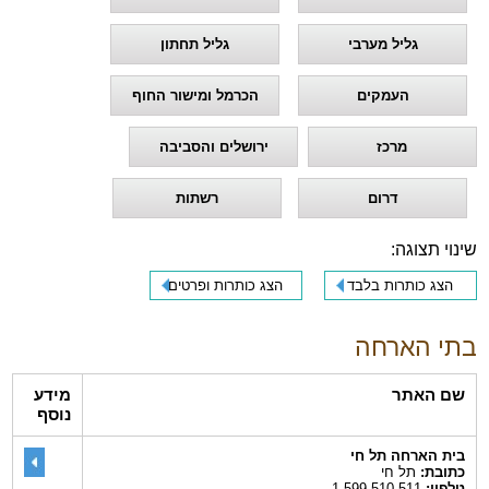
גליל מערבי
גליל תחתון
העמקים
הכרמל ומישור החוף
מרכז
ירושלים והסביבה
דרום
רשתות
שינוי תצוגה:
הצג כותרות בלבד
הצג כותרות ופרטים
בתי הארחה
שם האתר
מידע
נוסף
בית הארחה תל חי
כתובת:
תל חי
טלפון:
1-599-510-511