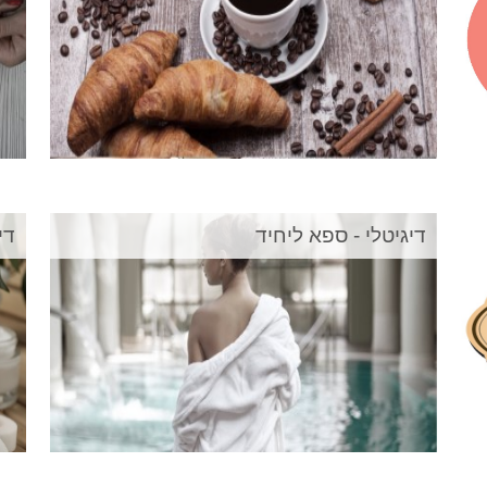
דיגיטלי - ספא ליחיד
די