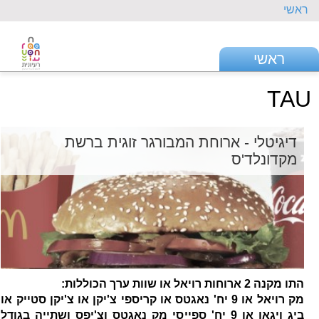
ראשי
ראשי
TAU
דיגיטלי - ארוחת המבורגר זוגית ברשת
מקדונלד'ס
התו מקנה 2 ארוחות רויאל או שוות ערך הכוללות:
מק רויאל או 9 יח' נאגטס או קריספי צ'יקן או צ'יקן סטייק או
ביג ויגאן או 9 יח' ספייסי מק נאגטס וצ'יפס ושתייה בגודל