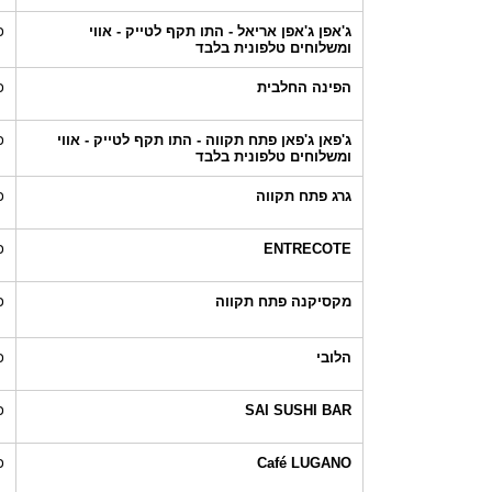
ג'אפן ג'אפן אריאל - התו תקף לטייק - אווי
כ
ומשלוחים טלפונית בלבד
הפינה החלבית
כ
ג'פאן ג'פאן פתח תקווה - התו תקף לטייק - אווי
כ
ומשלוחים טלפונית בלבד
גרג פתח תקווה
כ
ENTRECOTE
כ
מקסיקנה פתח תקווה
כ
הלובי
כ
SAI SUSHI BAR
כ
Café LUGANO
כ