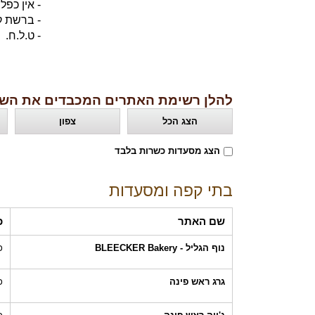
- אין כפל
- ברשת ק
- ט.ל.ח.
להלן רשימת האתרים המכבדים את השו
הצג הכל
צפון
הצג מסעדות כשרות בלבד
בתי קפה ומסעדות
שם האתר
כ
נוף הגליל - BLEECKER Bakery
כ
גרג ראש פינה
כ