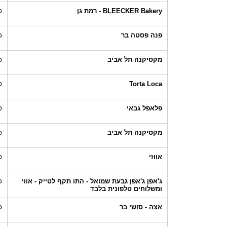
BLEECKER Bakery - רמת גן
כ
פנה פסטה בר
כ
מקסיקנה תל אביב
כ
Torta Loca
כ
פלאפל גבאי
כ
מקסיקנה תל אביב
כ
אווזי
כ
ג'אפן ג'אפן גבעת שמואל - התו תקף לטייק - אווי
כ
ומשלוחים טלפונית בלבד
אצה - סושי בר
כ