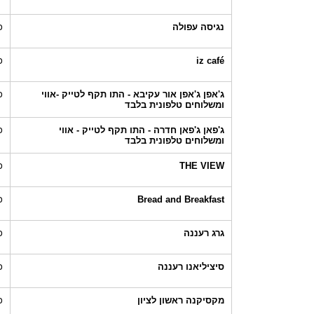
נגיסה עפולה
כ
iz café
כ
ג'אפן ג'אפן אור עקיבא - התו תקף לטייק -אווי
כ
ומשלוחים טלפונית בלבד
ג'פאן ג'פאן חדרה - התו תקף לטייק - אווי
כ
ומשלוחים טלפונית בלבד
THE VIEW
כ
Bread and Breakfast
כ
גרג רעננה
כ
סיציליאנו רעננה
כ
מקסיקנה ראשון לציון
כ