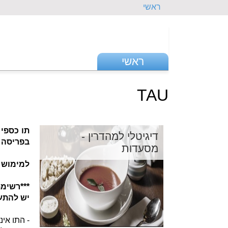
ראשי
ראשי
TAU
תו כספי
דיגיטלי למהדרין -
בפריסה 
מסעדות
למימוש 
***רשימ
יש להתעד
- התו אינ