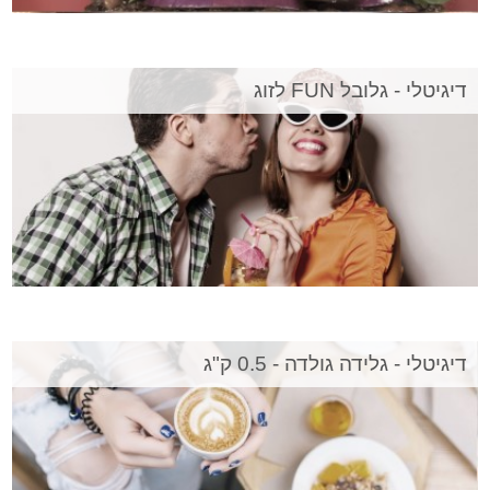
דיגיטלי - גלובל FUN לזוג
דיגיטלי - גלידה גולדה - 0.5 ק"ג