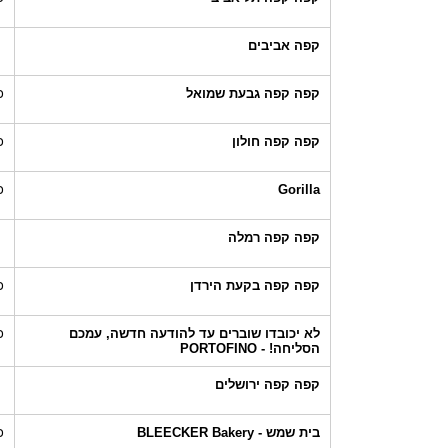
קפה אביבים
קפה קפה גבעת שמואל
כ
קפה קפה חולון
כ
Gorilla
כ
קפה קפה רמלה
קפה קפה בקעת הירדן
כ
לא יכובדו שוברים עד להודעה חדשה, עמכם
כ
הסליחה! - PORTOFINO
קפה קפה ירושלים
בית שמש - BLEECKER Bakery
כ