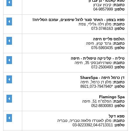
ספא קאנטרי גן עברון
כתובת:
קיבוץ עברון
טלפון:
04-9857999
ספא בצפון - האתר סגור לרגל שיפוצים, עמכם הסליחה!
כתובת:
מלון וילה גליליי, צפת
טלפון:
073-3746163
הולמס פלייס חיפה
כתובת:
גרנד קניון, חיפה
טלפון:
076-5993435
טיליה - קליניקה טיפולית - חיפה
כתובת:
טשרניחובסקי 35, חיפה
טלפון:
072-2500493
דן כרמל חיפה - ShareSpa
כתובת:
מלון דן כרמל, חיפה
טלפון:
*8921,073-7947940
Flamingo Spa
כתובת:
הפלמ"ח 51, חיפה
טלפון:
052-8830083
ספא דקל
כתובת:
מלון לאונרדו פלאזה טבריה, טבריה
טלפון:
03-9223392,04-6713311