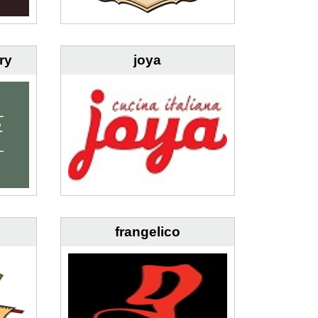
ry
joya
frangelico