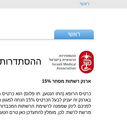
ראשי
ראשי
ההסתדרות 
ארנק רשתות מסחר 15%
בארנק זה יעניק לבעל הכרטיס 15% הנחה למגוון רשתות אופנה, לייףסטייל, ספורט, עיצוב בית, ריהוט ואחרות.
לפניכם לינק שמפנה לרשימת הרשתות המכבדות 
מרשת לרשת. לכן, מומלץ להתעדכן כאן טרם הטע
לנוחיותכם - תוכלו לסנן לפי אזורים בתי עסק מתח
הן ברשימת הרשתות המלאה הן ברשימת בתי העס