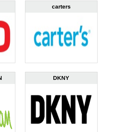
carters
N
DKNY