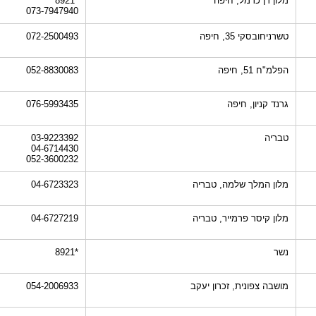
מלון דן כרמל, חיפה
*8921
073-7947940
טשרניחובסקי 35, חיפה
072-2500493
הפלמ"ח 51, חיפה
052-8830083
גרנד קניון, חיפה
076-5993435
טבריה
03-9223392
04-6714430
052-3600232
מלון המלך שלמה, טבריה
04-6723323
מלון קיסר פרמייר, טבריה
04-6727219
נשר
*8921
מושבה צפונית, זכרון יעקב
054-2006933