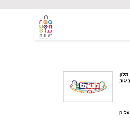
לון,
גוד,
ל כן