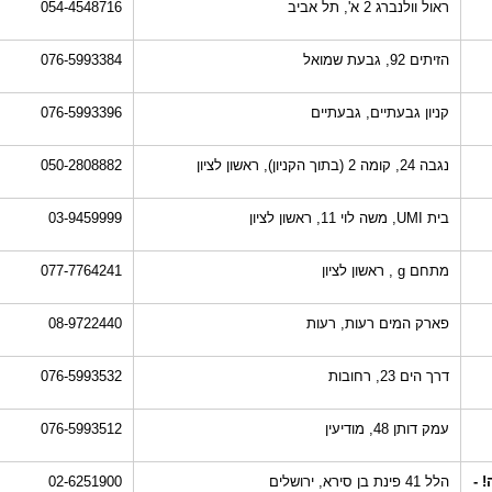
ראול וולנברג 2 א', תל אביב
054-4548716
הזיתים 92, גבעת שמואל
076-5993384
קניון גבעתיים, גבעתיים
076-5993396
נגבה 24, קומה 2 (בתוך הקניון), ראשון לציון
050-2808882
בית UMI, משה לוי 11, ראשון לציון
03-9459999
מתחם g , ראשון לציון
077-7764241
פארק המים רעות, רעות
08-9722440
דרך הים 23, רחובות
076-5993532
עמק דותן 48, מודיעין
076-5993512
 -
הלל 41 פינת בן סירא, ירושלים
02-6251900