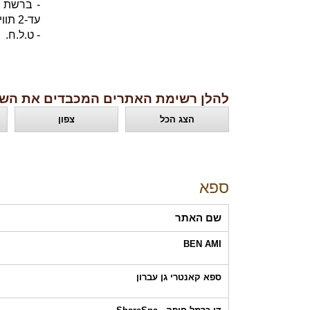
- ברשת ק
עד-2 תווים לשולחן.
- ט.ל.ח.
להלן רשימת האתרים המכבדים את השו
הצג הכל
צפון
ספא
שם האתר
BEN AMI
ספא קאנטרי גן עברון