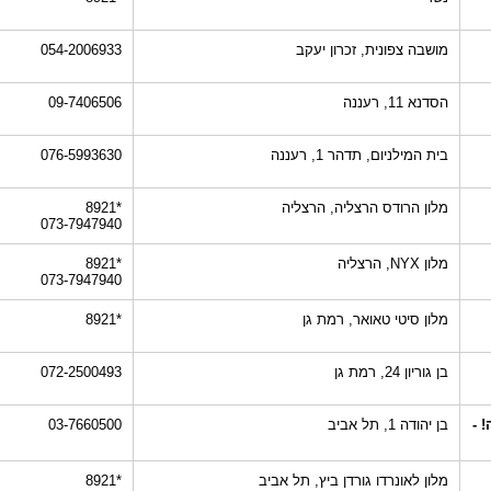
מושבה צפונית, זכרון יעקב
054-2006933
הסדנא 11, רעננה
09-7406506
בית המילניום, תדהר 1, רעננה
076-5993630‎
מלון הרודס הרצליה, הרצליה
*8921
073-7947940
מלון NYX, הרצליה
*8921
073-7947940
מלון סיטי טאואר, רמת גן
*8921
בן גוריון 24, רמת גן
072-2500493
 -
בן יהודה 1, תל אביב
03-7660500
מלון לאונרדו גורדן ביץ, תל אביב
*8921