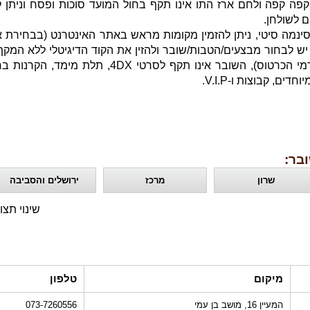
פה קפה ולחם ארז התו אינו תקף בחול המועד סוכות ופסח וניתן
ינמה סיטי, ניתן להזמין מקומות מראש באתר האינטרנט (בבחירת 
ש לבחור מבצעים/הטבות/שובר ולהזין את הקוד הדיגיטלי ללא המקף
תוספת דמי הכרטוס), השובר אינו תקף לסרטי 4DX, תלת מימד, ה
חדים, קבוצות ו-V.I.P.
בר:
שרון
מרכז
ירושלים והסביבה
שינוי תצו
מיקום
טלפון
המעיין 16, מושב בן עמי
073-7260556