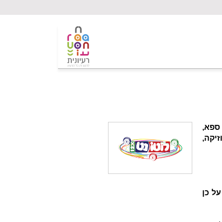
ספא,
זיקה,
ל כן