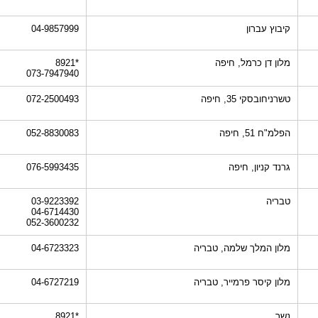
קיבוץ עברון
04-9857999
מלון דן כרמל, חיפה
*8921
073-7947940
טשרניחובסקי 35, חיפה
072-2500493
הפלמ"ח 51, חיפה
052-8830083
גרנד קניון, חיפה
076-5993435
טבריה
03-9223392
04-6714430
052-3600232
מלון המלך שלמה, טבריה
04-6723323
מלון קיסר פרמייר, טבריה
04-6727219
נשר
*8921