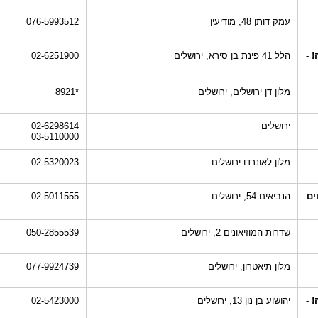
עמק דותן 48, מודיעין
076-5993512
 -
הלל 41 פינת בן סירא, ירושלים
02-6251900
מלון דן ירושלים, ירושלים
*8921
ירושלים
02-6298614
03-5110000
מלון לאונרדו ירושלים
02-5320023
תווים
הנביאים 54, ירושלים
02-5011555
שדרות המוזיאונים 2, ירושלים
050-2855539
מלון תיאטרון, ירושלים
077-9924739
 -
יהושוע בן נון 13, ירושלים
02-5423000