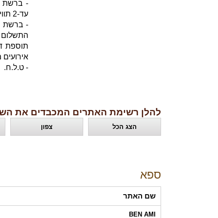
- ברשת ק
עד-2 תווים לשולחן.
- ברשת ס
התשלום י
אירועים מיו
- ט.ל.ח.
להלן רשימת האתרים המכבדים את השו
הצג הכל
צפון
ספא
שם האתר
BEN AMI