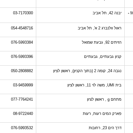
 -
יבנה 42, תל אביב
03-7170300
ראול וולנברג 2 א', תל אביב
054-4548716
הזיתים 92, גבעת שמואל
076-5993384
קניון גבעתיים, גבעתיים
076-5993396
נגבה 24, קומה 2 (בתוך הקניון), ראשון לציון
050-2808882
בית UMI, משה לוי 11, ראשון לציון
03-9459999
מתחם g , ראשון לציון
077-7764241
פארק המים רעות, רעות
08-9722440
דרך הים 23, רחובות
076-5993532