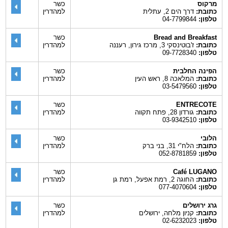
מרקוס
כשר
כתובת:
דרך הים 2, עתלית
למהדרין
טלפון:
04-7799844
Bread and Breakfast
כשר
כתובת:
ז'בוטינסקי 3, מרכז גירון, רעננה
למהדרין
טלפון:
09-7728340
הפינה החלבית
כשר
כתובת:
המלאכה 8, ראש העין
למהדרין
טלפון:
03-5479560
ENTRECOTE
כשר
כתובת:
גורדון 28, פתח תקווה
למהדרין
טלפון:
03-9342510
הלובי
כשר
כתובת:
הלח"י 31, בני ברק
למהדרין
טלפון:
052-8781859
Café LUGANO
כשר
כתובת:
החוגה 2, רמת אפעל, רמת גן
למהדרין
טלפון:
077-4070604
גרג ירושלים
כשר
כתובת:
קניון מלחה, ירושלים
למהדרין
טלפון:
02-6232023