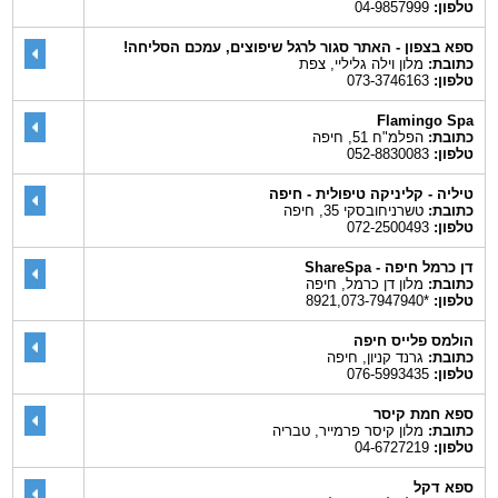
טלפון:
04-9857999
ספא בצפון - האתר סגור לרגל שיפוצים, עמכם הסליחה!
כתובת:
מלון וילה גליליי, צפת
טלפון:
073-3746163
Flamingo Spa
כתובת:
הפלמ"ח 51, חיפה
טלפון:
052-8830083
טיליה - קליניקה טיפולית - חיפה
כתובת:
טשרניחובסקי 35, חיפה
טלפון:
072-2500493
דן כרמל חיפה - ShareSpa
כתובת:
מלון דן כרמל, חיפה
טלפון:
*8921,073-7947940
הולמס פלייס חיפה
כתובת:
גרנד קניון, חיפה
טלפון:
076-5993435
ספא חמת קיסר
כתובת:
מלון קיסר פרמייר, טבריה
טלפון:
04-6727219
ספא דקל