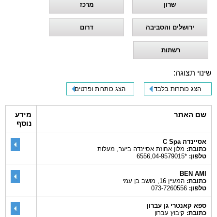
שרון
מרכז
ירושלים והסביבה
דרום
רשתות
שינוי תצוגה:
הצג כותרות בלבד
הצג כותרות ופרטים
שם האתר
מידע
נוסף
אסיינדה C Spa
כתובת:
מלון אחוזת אסיינדה ביער, מעלות
טלפון:
*6556,04-9579015
BEN AMI
כתובת:
המעיין 16, מושב בן עמי
טלפון:
073-7260556
ספא קאנטרי גן עברון
כתובת:
קיבוץ עברון