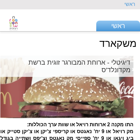
ראשי
ראשי
משקארד
דיגיטלי - ארוחת המבורגר זוגית ברשת
מקדונלד'ס
התו מקנה 2 ארוחות רויאל או שוות ערך הכוללות:
מק רויאל או 9 יח' נאגטס או קריספי צ'יקן או צ'יקן סטייק או
ביג ויגאן או 9 יח' ספייסי מק נאגטס וצ'יפס ושתייה בגודל