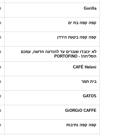
Gorilla
כ
קפה קפה בת ים
כ
קפה קפה בקעת הירדן
כ
לא יכובדו שוברים עד להודעה חדשה, עמכם
כ
הסליחה! - PORTOFINO
CAFÉ Heleni
כ
בית תמר
כ
GATOS
כ
GiORGiO CAFFE
כ
קפה קפה נתיבות
כ