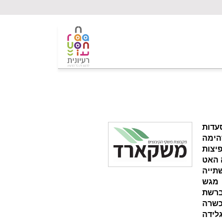
עדות
הימה
שתי פיצות
צה האט
תייה
שי פיצה + תוספת 1 על כל מגש
ברשת
ידה ברשת jetlek כשרה וכשרה
לידה