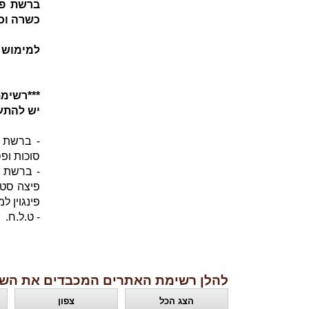
כשרה וכש
למימוש 
***רשימ
יש להתעד
- ברשת ק
סוכות ופסח ונ
- ברשת 
פינגוין ל
- ט.ל.ח.
להלן רשימת האתרים המכבדים את השו
הצג הכל
צפון