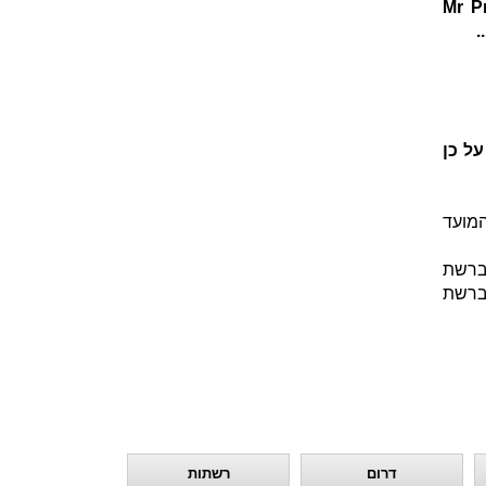
4 פרצל בייטס ברשת Mr Pretzels
.
ל כן
המועד
ברשת
je, ברשת קצפת וברשת
דרום
רשתות