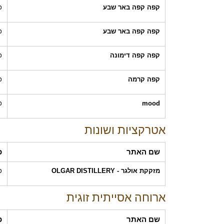
קפה קפה באר שבע
כ
קפה קפה באר שבע
כ
קפה קפה דימונה
כ
קפה קרמה
כ
mood
כ
אטרקציות ושונות
שם האתר
כ
מזקקת אולגר - OLGAR DISTILLERY
כ
ארוחה אסייתית זוגית
שם האתר
כ