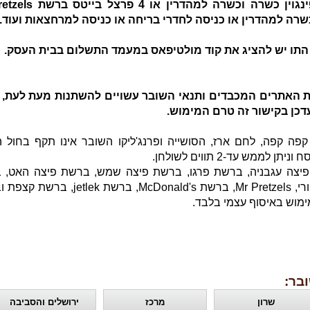
ברשת פינגוין כשרה וכשרה למהדרין או 
רה למהדרין או כניסה לחדרי בריחה או כניסה למרחצאות ועוד..
התו יש להציג את קוד מולטיפאס במעמד התשלום בבית העסק.
ת האתרים המכבדים ותנאי השובר עשויים להשתנות מעת לעת, ע
כן בקישור זה טרם המימוש.
פה קפה, לחם ארז, הסושייה ופרנג'ליקו השובר אינו תקף בחול 
יתן לממש עד-2 תווים לשולחן.
פיצה עגבניה, ברשת פרגו, ברשת פיצה שמש, ברשת פיצה האט, 
פיצה סטורי, Mr Pretzels, ברשת McDonald's, ברשת tlek
מימוש באיסוף עצמי בלבד.
בר:
שרון
מרכז
ירושלים והסביבה