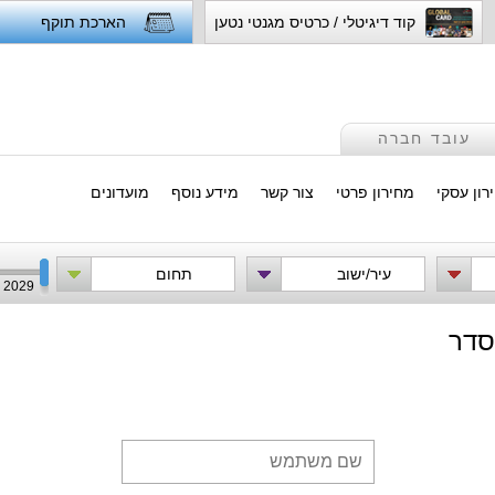
קוד דיגיטלי / כרטיס מגנטי נטען
הארכת תוקף
עובד חברה
רון עסקי
מחירון פרטי
צור קשר
מידע נוסף
מועדונים
עיר/ישוב
תחום
2029
סדר