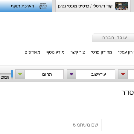
קוד דיגיטלי / כרטיס מגנטי נטען
הארכת תוקף
עובד חברה
רון עסקי
מחירון פרטי
צור קשר
מידע נוסף
מועדונים
עיר/ישוב
תחום
2029
סדר