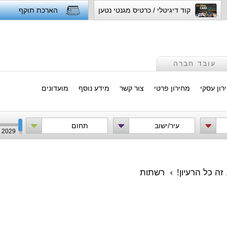
קוד דיגיטלי / כרטיס מגנטי נטען
הארכת תוקף
עובד חברה
רון עסקי
מחירון פרטי
צור קשר
מידע נוסף
מועדונים
עיר/ישוב
תחום
2029
זה כל הרעיון!
רשתות