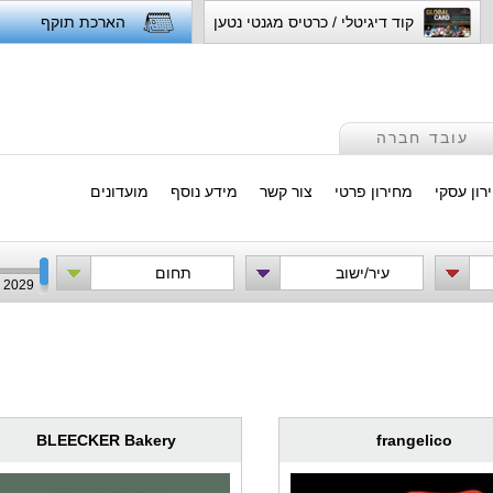
קוד דיגיטלי / כרטיס מגנטי נטען
הארכת תוקף
עובד חברה
רון עסקי
מחירון פרטי
צור קשר
מידע נוסף
מועדונים
עיר/ישוב
תחום
2029
BLEECKER Bakery
frangelico