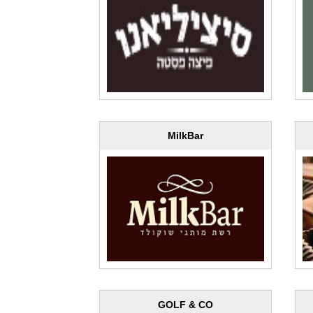
MilkBar
GOLF & CO