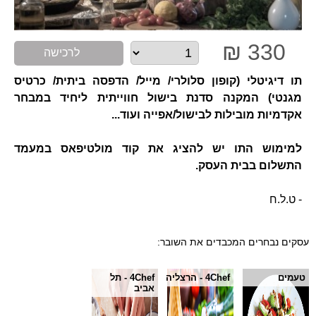
330 ₪
לרכישה
תו דיגיטלי (קופון סלולרי/ מייל/ הדפסה ביתית/ כרטיס
מגנטי) המקנה סדנת בישול חווייתית ליחיד במבחר
אקדמיות מובילות לבישול/אפייה ועוד...
למימוש התו יש להציג את קוד מולטיפאס במעמד
התשלום בבית העסק.
- ט.ל.ח
עסקים נבחרים המכבדים את השובר:
טעמים
4Chef - הרצליה
4Chef - תל
אביב