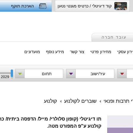
קוד דיגיטלי / כרטיס מגנטי נטען
הארכת תוקף
עובד חברה
רון עסקי
מחירון פרטי
צור קשר
מידע נוסף
מועדונים
עיר/ישוב
תחום
2029
י תרבות ופנאי
שוברים לקולנוע
קולנוע
תו דיגיטלי (קופון סלולרי/ מייל/ הדפסה ביתית/
קולנוע ע"פ המפורט מטה.