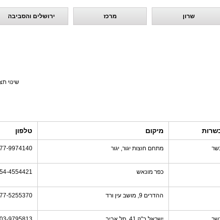
שרון
מרכז
ירושלים והסביבה
שינוי תצ
שרות
מיקום
טלפון
שר
מתחם חוצות יגור, יגור
77-9974140
כפר מונאש
54-4554421
ההדרים 9, מושב עין ורד
77-5255370
שר
ישראל ב"ק 41, תל אביב
03-9795813