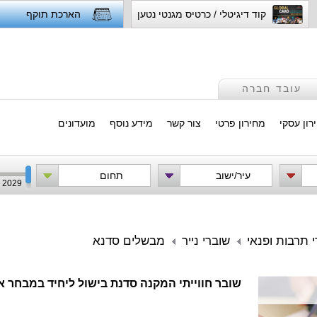
קוד דיגיטלי / כרטיס מגנטי נטען
הארכת תוקף
עובד חברה
רון עסקי
מחירון פרטי
צור קשר
מידע נוסף
מועדונים
עיר/ישוב
תחום
2029
י תרבות ופנאי
שוברי נייר
מבשלים סדנא
שובר חווייתי המקנה סדנת בישול ליחיד במבחר אקד