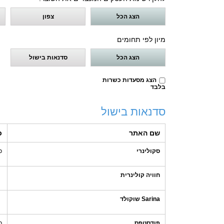
הצג הכל
צפון
מיון לפי תחומים
הצג הכל
סדנאות בישול
הצג מסעדות כשרות
בלבד
סדנאות בישול
שם האתר
כ
סקולינרי
כ
חוויה קולינרית
Sarina שוקולד
פודסטפס
כ