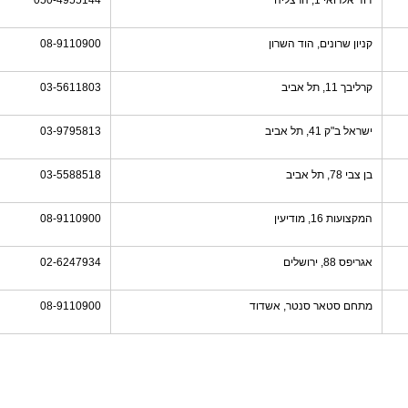
דוד אלרואי 1, הרצליה
050-4955144
קניון שרונים, הוד השרון
08-9110900
קרליבך 11, תל אביב
03-5611803
ישראל ב"ק 41, תל אביב
03-9795813
בן צבי 78, תל אביב
03-5588518
המקצועות 16, מודיעין
08-9110900
אגריפס 88, ירושלים
02-6247934
מתחם סטאר סנטר, אשדוד
08-9110900