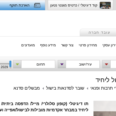
קוד דיגיטלי / כרטיס מגנטי נטען
הארכת תוקף
עובד חברה
רון עסקי
מחירון פרטי
צור קשר
מידע נוסף
מועדונים
עיר/ישוב
תחום
2029
ל ליחיד
י תרבות ופנאי
שובר לסדנאות בישול
מבשלים סדנא
תו דיגיטלי (קופון סלולרי/ מייל/ הדפסה ביתית
ליחיד במבחר אקדמיות מובילות לבישול/אפייה ועוד