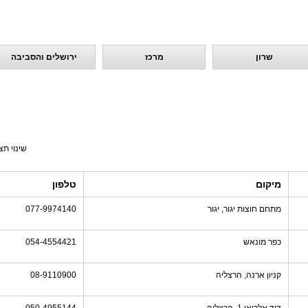
שרון
מרכז
ירושלים והסביבה
שינוי תצ
מיקום
טלפון
מתחם חוצות יגור, יגור
077-9974140
כפר מונאש
054-4554421
קניון ארנה, הרצליה
08-9110900