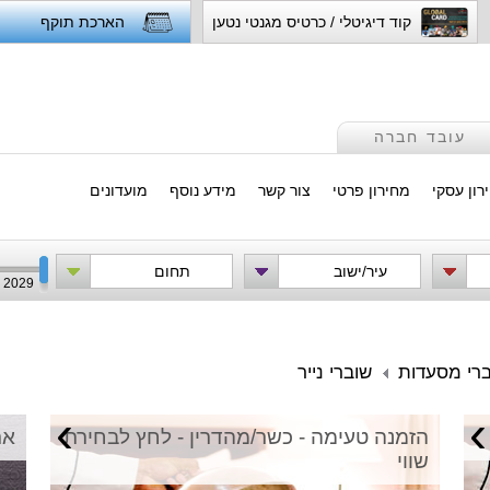
קוד דיגיטלי / כרטיס מגנטי נטען
הארכת תוקף
עובד חברה
רון עסקי
מחירון פרטי
צור קשר
מידע נוסף
מועדונים
עיר/ישוב
תחום
2029
ברי מסעדות
שוברי נייר
›
›
הזמנה טעימה - כשר/מהדרין - לחץ לבחירת
אר
שווי