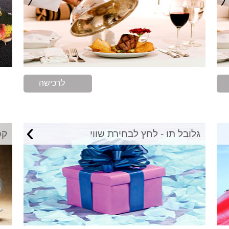
לרכישה
›
גלובל תו - לחץ לבחירת שווי
קפ