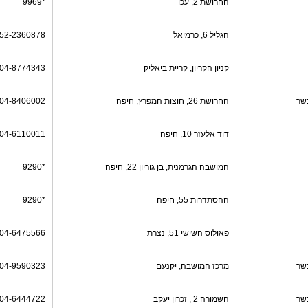
החרושת 2, עכו
*9969
הגליל 6, כרמיאל
52-2360878
קניון הקריון, קריית ביאליק
04-8774343
שר
החרושת 26, חוצות המפרץ, חיפה
04-8406002
דוד אלעזר 10, חיפה
04-6110011
המושבה הגרמנית, בן גוריון 22, חיפה
*9290
ההסתדרות 55, חיפה
*9290
פאולוס השישי 51, נצרת
04-6475566
שר
מרכז המושבה, יקנעם
04-9590323
שר
השמורה 2 , זכרון יעקב
04-6444722