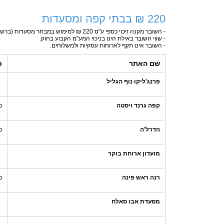
220 ₪ בבתי קפה ומסעדות
- השובר מקנה זיכוי כספי ע"ס 220 ₪ למימוש במבחר מסעדות (ברשת הסושיה ופרנג'ליקו השובר אינו תקף בחול המועד סוכות ופסח).
- שווי השובר באילת הינו בניכוי המע"מ הקבוע בחוק.
- השובר אינו תקף לארוחות עסקיות ולמשלוחים.
שם האתר
כ
פרנג'ליקו נוף הגליל
קפה גרנד ויסטה
כ
הדרל'ה
כ
מועדון ארוחת בוקר
רנה ראש פינה
כ
מסעדת אבו סאלח