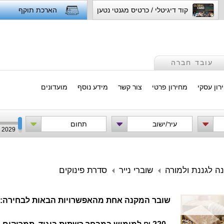
קוד דיגיטלי / כרטיס מגנטי נטען
הארכת תוקף
עובד חברה
רון עסקי
מחירון פרטי
צור קשר
מידע נוסף
מועדונים
עיר/ישוב
תחום
2029
ה לגננת ולמורה
שוברי נייר
סדרת פינוקים
שובר המקנה אחת מהאפשרויות הבאות לבחירה: