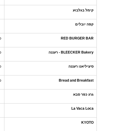
קימל בגלבוע
קפה יובלים
RED BURGER BAR
כ
BLEECKER Bakery - רעננה
כ
סיציליאנו רעננה
כ
Bread and Breakfast
כ
גרג כפר סבא
La Vaca Loca
KYOTO