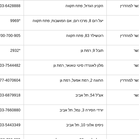
שר למהדרין
הקניון הגדול, פתח תקווה
03-6428888
יעל רום 8, מרכז רום, אם המושבות, פתח תקווה
*9969
שר למהדרין
רוטשילד 83, פתח תקווה
700-700-905
שר
תובל 9, רמת גן
*2932
שר
מלון לאונרדו סיטי טאואר, רמת גן
03-7544482
שר למהדרין
החוגה 2, רמת אפעל, רמת גן
77-4070604
שר
אצ"ל 54, תל אביב
03-6879918
יורדי הסירה 3, נמל, תל אביב
03-7660880
ניסים אלוני 10, תל אביב
03-5443349