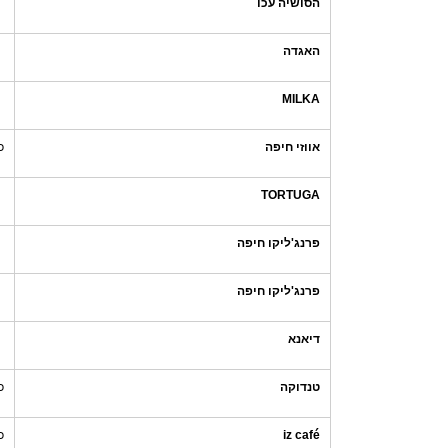
הסושיה עכו
האגדה
MILKA
אווזי חיפה
כ
TORTUGA
פרנג'ליקו חיפה
פרנג'ליקו חיפה
דיאנא
טנדוקה
כ
iz café
כ