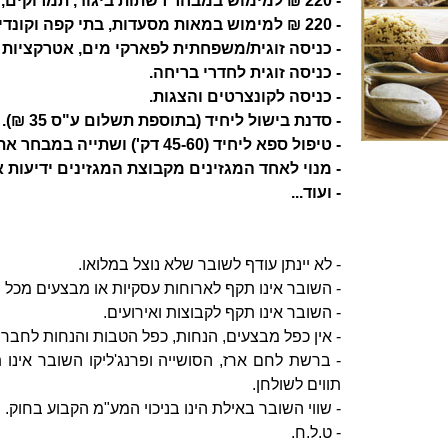
- 220 ₪ למימוש במבחר רשתות ביגוד, תמרוקים, מוזיקה, מכלי בית, תנות ועוד.
- 220 ₪ למימוש במאות מסעדות, בתי קפה וקונדיטוריות.
- כניסה זוגית/משפחתית לפארקי מים, אטרקציות
- כניסה זוגית לחדרי בריחה.
- כניסה לקונצרטים והצגות.
- סדנת בישול ליחיד (בתוספת תשלום ע"ס 35 ₪).
- טיפול ספא ליחיד (45-60 דק') ושתייה במבחר אתרי ספא.
- מנוי לאחד המגזינים מקבוצת המגזינים ידיעות 
- ועוד...
- לא יינתן עודף לשובר שלא נוצל במלואו.
- השובר אינו תקף לארוחות עסקיות או מבצעים מכל ס
- השובר אינו תקף לקבוצות ואירועים.
- אין כפל מבצעים, הנחות, כפל הטבות והנחות לחברי 
תווים לשולחן.
- שווי השובר באילת הינו בניכוי המע"מ הקבוע בחוק.
- ט.ל.ח.