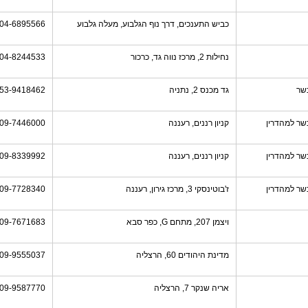
כביש התענכים, דרך נוף הגלבוע, מעלה גלבוע
04-6895566
נחילות 2, מרכז נווה גד, כרכור
04-8244533
שר
גד מכנס 2, נתניה
53-9418462
שר למהדרין
קניון רננים, רעננה
09-7446000
שר למהדרין
קניון רננים, רעננה
09-8339992
שר למהדרין
ז'בוטינסקי 3, מרכז גירון, רעננה
09-7728340
ויצמן 207, מתחם G, כפר סבא
09-7671683
מדינת היהודים 60, הרצליה
09-9555037
אריה שנקר 7, הרצליה
09-9587770