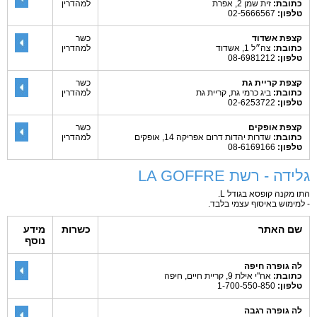
כתובת:
זית שמן 2, אפרת
למהדרין
טלפון:
02-5666567
קצפת אשדוד
כשר
כתובת:
צה״ל 1, אשדוד
למהדרין
טלפון:
08-6981212
קצפת קריית גת
כשר
כתובת:
ביג כרמי גת, קריית גת
למהדרין
טלפון:
02-6253722
קצפת אופקים
כשר
כתובת:
שדרות יהדות דרום אפריקה 14, אופקים
למהדרין
טלפון:
08-6169166
גלידה - רשת LA GOFFRE
התו מקנה קופסא בגודל L.
- למימוש באיסוף עצמי בלבד.
שם האתר
כשרות
מידע
נוסף
לה גופרה חיפה
כתובת:
אח"י אילת 9, קריית חיים, חיפה
טלפון:
1-700-550-850
לה גופרה רגבה