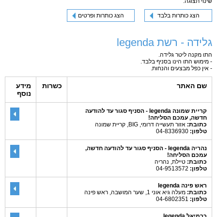
שינוי תצוגה:
הצג כותרות בלבד
הצג כותרות ופרטים
גלידה - רשת legenda
התו מקנה ליטר גלידה.
- מימוש התו הינו בסניף בלבד.
- אין כפל מבצעים והנחות.
שם האתר
כשרות
מידע
נוסף
קריית שמונה legenda - הסניף סגור עד להודעה
חדשה, עמכם הסליחה!
כתובת:
אזור תעשייה דרומי, BIG, קריית שמונה
טלפון:
04-8336930
נהריה legenda - הסניף סגור עד להודעה חדשה,
עמכם הסליחה!
כתובת:
טיילת, נהריה
טלפון:
04-9513572
ראש פינה legenda
כתובת:
מעלה גיא אוני 1, שער המושבה, ראש פינה
טלפון:
04-6802351
כרמיאל legenda