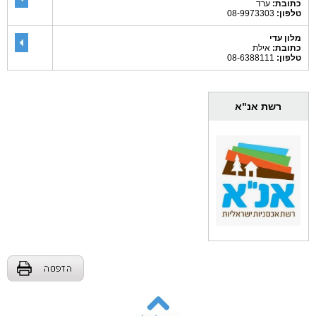
כתובת:
ערד
טלפון:
08-9973303
מלון עדי
כתובת:
אילת
טלפון:
08-6388111
רשת אנ"א