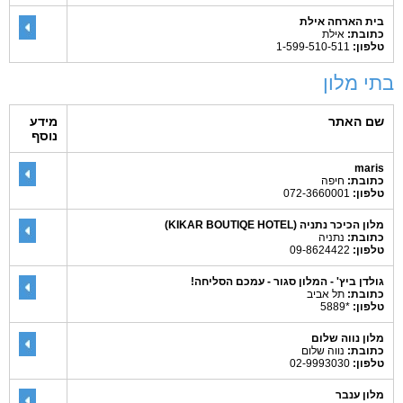
בית הארחה אילת
כתובת:
אילת
טלפון:
1-599-510-511
בתי מלון
שם האתר
מידע
נוסף
maris
כתובת:
חיפה
טלפון:
072-3660001
מלון הכיכר נתניה (KIKAR BOUTIQE HOTEL)
כתובת:
נתניה
טלפון:
09-8624422
גולדן ביץ' - המלון סגור - עמכם הסליחה!
כתובת:
תל אביב
טלפון:
*5889
מלון נווה שלום
כתובת:
נווה שלום
טלפון:
02-9993030
מלון ענבר